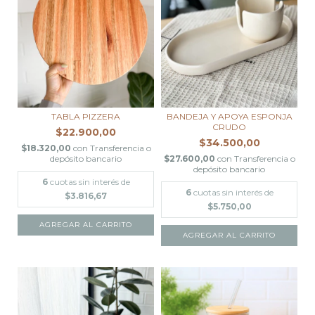
TABLA PIZZERA
BANDEJA Y APOYA ESPONJA
CRUDO
$22.900,00
$34.500,00
$18.320,00
con
Transferencia o
depósito bancario
$27.600,00
con
Transferencia o
depósito bancario
6
cuotas sin interés de
6
cuotas sin interés de
$3.816,67
$5.750,00