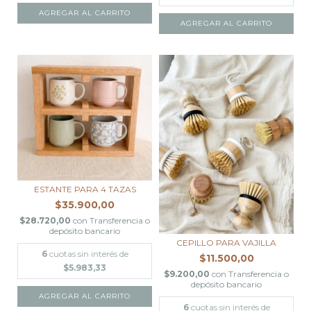
ESTANTE PARA 4 TAZAS
$35.900,00
$28.720,00
con
Transferencia o
depósito bancario
CEPILLO PARA VAJILLA
6
cuotas sin interés de
$11.500,00
$5.983,33
$9.200,00
con
Transferencia o
depósito bancario
6
cuotas sin interés de