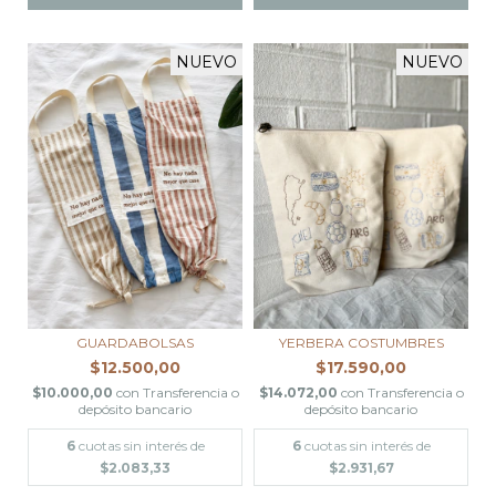
NUEVO
NUEVO
GUARDABOLSAS
YERBERA COSTUMBRES
$12.500,00
$17.590,00
$10.000,00
con
Transferencia o
$14.072,00
con
Transferencia o
depósito bancario
depósito bancario
6
cuotas sin interés de
6
cuotas sin interés de
$2.083,33
$2.931,67