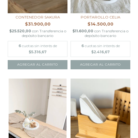
PORTAROLLO CELIA
CONTENEDOR SAKURA
$14.500,00
$31.900,00
$11.600,00
con
Transferencia o
$25.520,00
con
Transferencia o
depósito bancario
depósito bancario
6
cuotas sin interés de
6
cuotas sin interés de
$2.416,67
$5.316,67
AGREGAR AL CARRITO