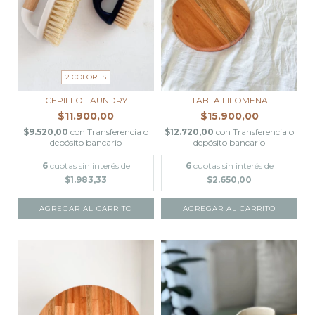
2 COLORES
CEPILLO LAUNDRY
TABLA FILOMENA
$11.900,00
$15.900,00
$9.520,00
con
Transferencia o
$12.720,00
con
Transferencia o
depósito bancario
depósito bancario
6
cuotas sin interés de
6
cuotas sin interés de
$1.983,33
$2.650,00
AGREGAR AL CARRITO