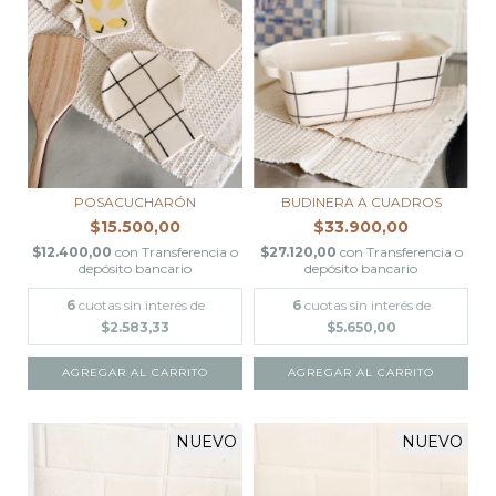
POSACUCHARÓN
BUDINERA A CUADROS
$15.500,00
$33.900,00
$12.400,00
con
Transferencia o
$27.120,00
con
Transferencia o
depósito bancario
depósito bancario
6
cuotas sin interés de
6
cuotas sin interés de
$2.583,33
$5.650,00
AGREGAR AL CARRITO
NUEVO
NUEVO